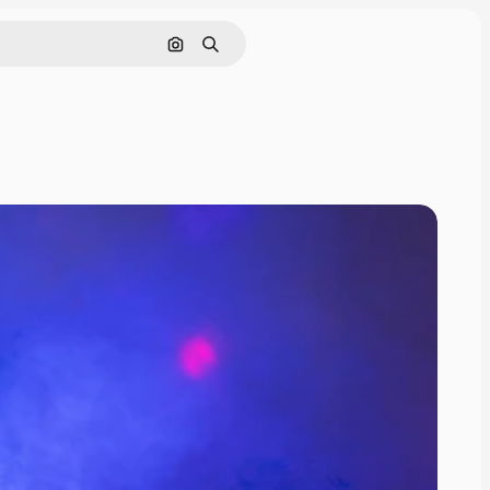
Поиск по изображению
Поиск