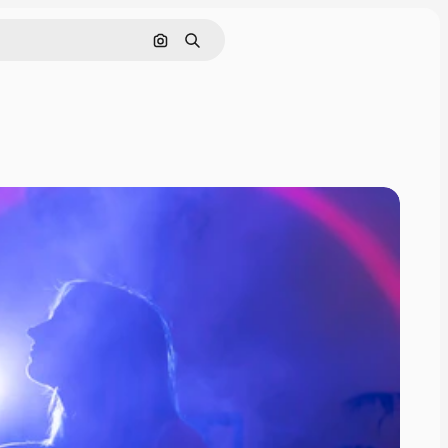
Поиск по изображению
Поиск