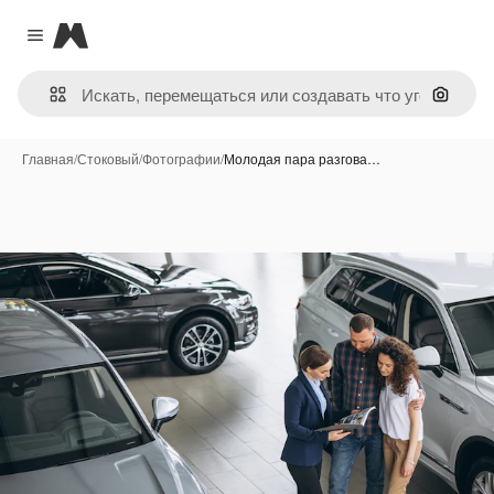
Magnific
Close menu
Поиск 
Главная
/
Стоковый
/
Фотографии
/
Молодая пара разгова…