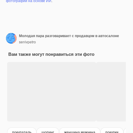
фотографий на основе ИИ
.
Молодая пара разговаривает с продавцом в автосалоне
senivpetro
Вам также могут понравиться эти фото
покупатель
шопинг
женщина мужчина
покупки
ро