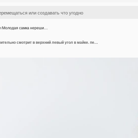
и
/
Молодая самка нереши…
Молодая самка нерешительно смотрит в верхний левый угол в майке. передний план.