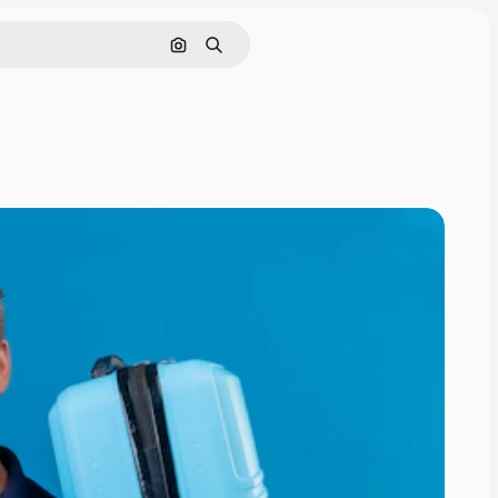
Поиск по изображению
Поиск