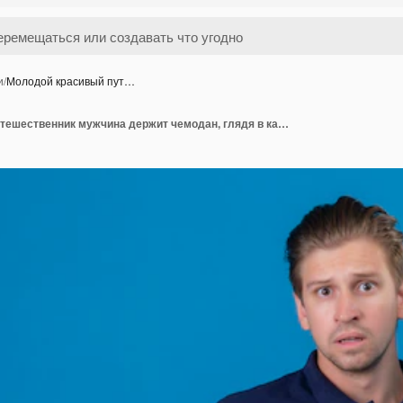
и
/
Молодой красивый пут…
Молодой красивый путешественник мужчина держит чемодан, глядя в камеру с смущенным выражением лица, стоя с поднятыми руками на синем фоне