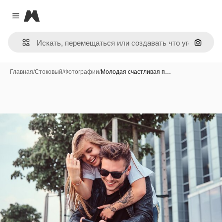
Magnific
Close menu
Поиск 
Главная
/
Стоковый
/
Фотографии
/
Молодая счастливая п…