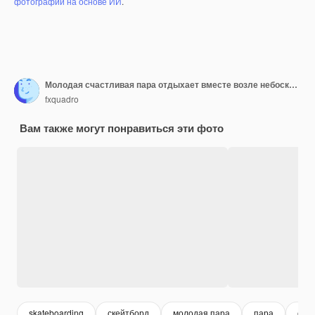
фотографий на основе ИИ
.
Молодая счастливая пара отдыхает вместе возле небоскреба - красивая девушка обнимает своего парня, пока он пользуется смартфоном.
fxquadro
Вам также могут понравиться эти фото
skateboarding
скейтборд
молодая пара
пара
объ