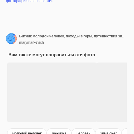
фотографий на основе ИИ
.
Битник молодой человек, походы в горы, путешествия зимних каникул
marymarkevich
Вам также могут понравиться эти фото
молодой человек
мужчина
человек
зима снег
мол