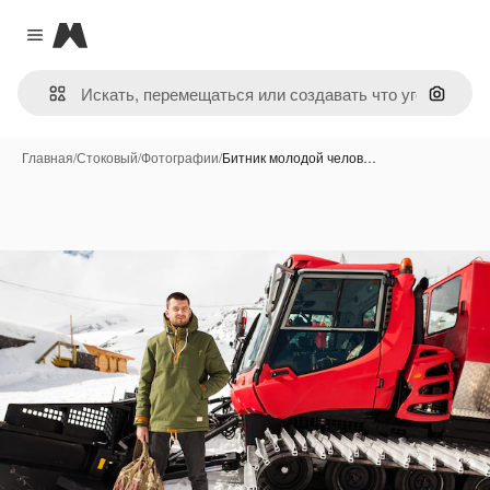
Magnific
Close menu
Поиск 
Главная
/
Стоковый
/
Фотографии
/
Битник молодой челов…