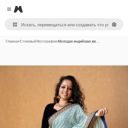
Magnific
Close menu
Поиск 
Главная
/
Стоковый
/
Фотографии
/
Молодая индийская же…