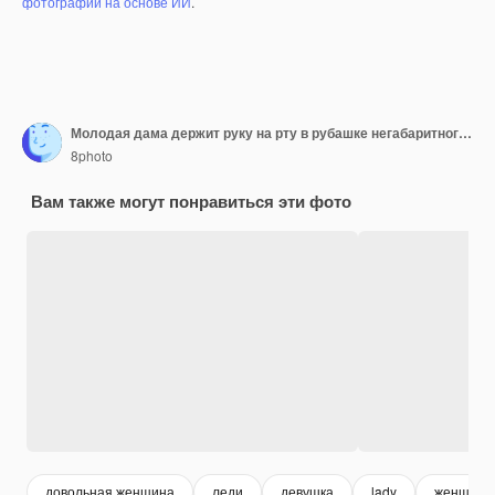
фотографий на основе ИИ
.
Молодая дама держит руку на рту в рубашке негабаритного размера и выглядит довольной. передний план.
8photo
Вам также могут понравиться эти фото
довольная женщина
леди
девушка
lady
женщина