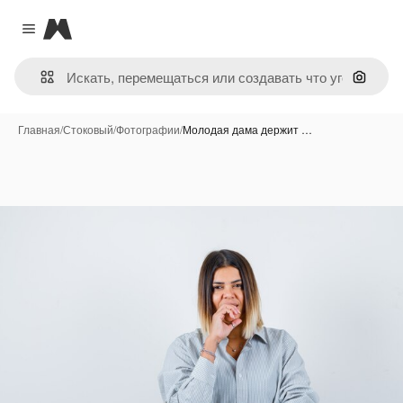
Magnific
Close menu
Поиск 
Главная
/
Стоковый
/
Фотографии
/
Молодая дама держит …