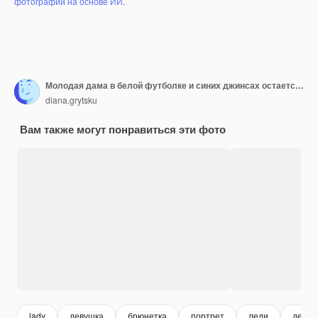
фотографий на основе ИИ
.
Молодая дама в белой футболке и синих джинсах остается с телефоном на белом фоне студии
diana.grytsku
Вам также могут понравиться эти фото
lady
девушка
брюнетка
портрет
леди
девуш