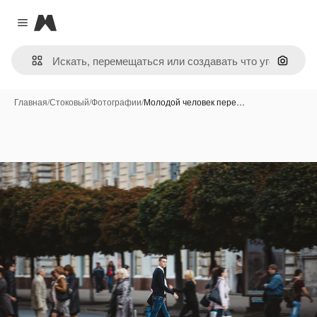
Magnific
Close menu
Поиск 
Главная
/
Стоковый
/
Фотографии
/
Молодой человек пере…