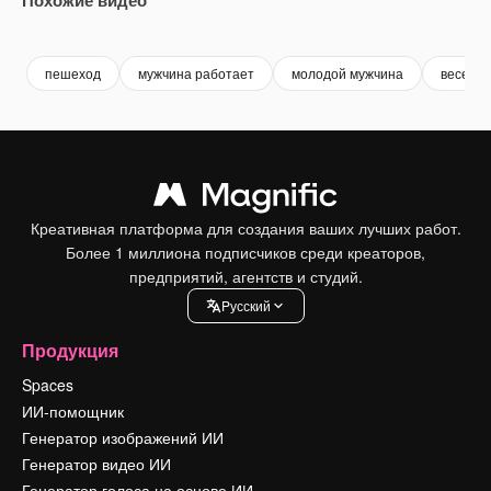
Premium
Premium
Premium
Premium
пешеход
мужчина работает
молодой мужчина
веселье
Креативная платформа для создания ваших лучших работ.
Более 1 миллиона подписчиков среди креаторов,
предприятий, агентств и студий.
Pусский
Продукция
Spaces
ИИ-помощник
Генератор изображений ИИ
Генератор видео ИИ
Генератор голоса на основе ИИ