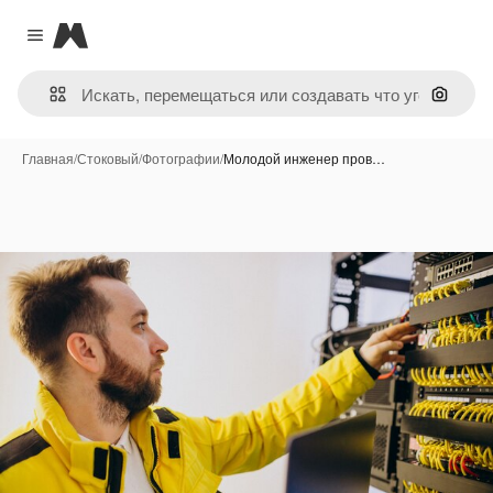
Magnific
Close menu
Поиск 
Главная
/
Стоковый
/
Фотографии
/
Молодой инженер пров…