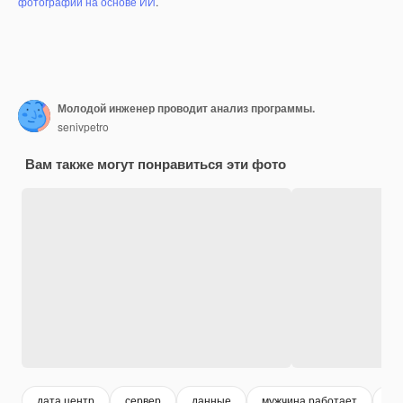
фотографий на основе ИИ
.
Молодой инженер проводит анализ программы.
senivpetro
Вам также могут понравиться эти фото
дата центр
сервер
данные
мужчина работает
en