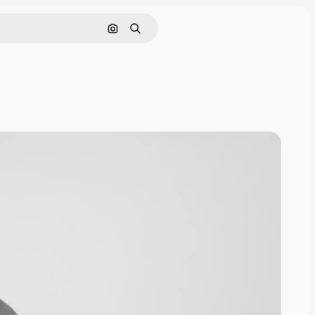
Поиск по изображению
Поиск