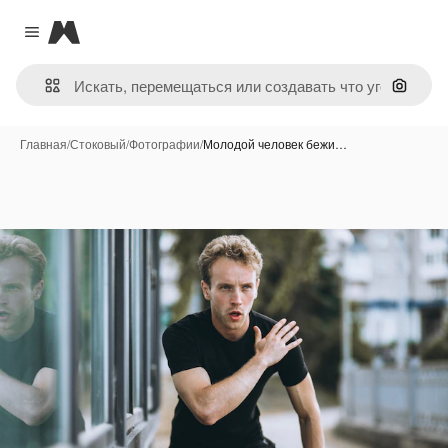
Magnific
Close menu
Поиск 
Главная
/
Стоковый
/
Фотографии
/
Молодой человек бежи…