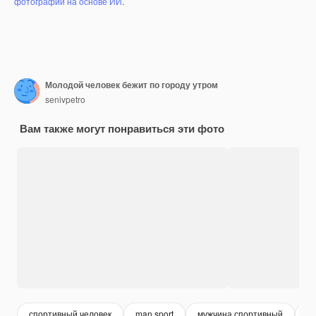
фотографий на основе ИИ
.
Молодой человек бежит по городу утром
senivpetro
Вам также могут понравиться эти фото
спортивный человек
man sport
мужчина спортивный
бе