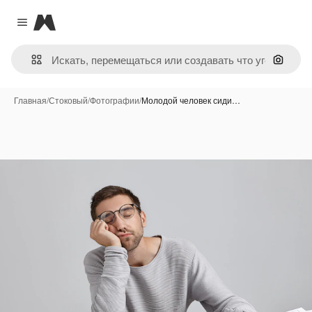
Magnific
Close menu
Поиск 
Главная
/
Стоковый
/
Фотографии
/
Молодой человек сиди…