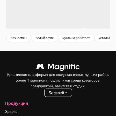
бизнесмен
белый офис
мужчина работает
усталый че
Креативная платформа для создания ваших лучших работ.
Более 1 миллиона подписчиков среди креаторов,
предприятий, агентств и студий.
Pусский
Продукция
Spaces