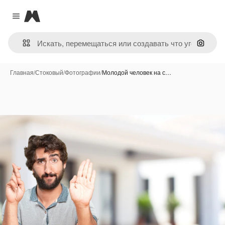
Magnific
Close menu
Поиск 
Главная
/
Стоковый
/
Фотографии
/
Молодой человек на с…