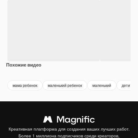
Похожие видео
Premium
Premium
Premium
Premium
мама ребенок
маленький ребенок
маленький
дети сем
Креативная платформа для создания ваших лучших работ.
Более 1 миллиона подписчиков среди креаторов,