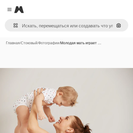
Magnific
Close menu
Поиск 
Главная
/
Стоковый
/
Фотографии
/
Молодая мать играет …