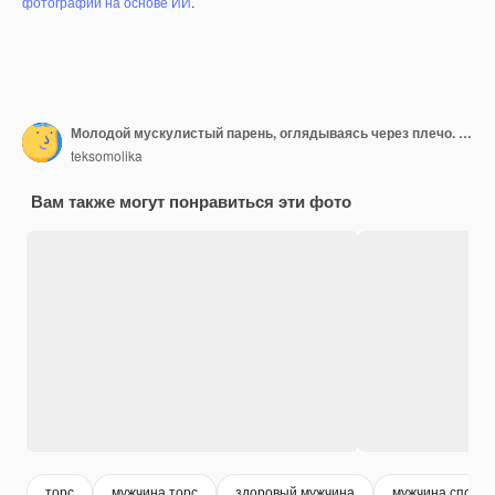
фотографий на основе ИИ
.
Молодой мускулистый парень, оглядываясь через плечо. Портрет красивого мужчины в синих шортах.
teksomolika
Вам также могут понравиться эти фото
торс
мужчина торс
здоровый мужчина
мужчина спорт