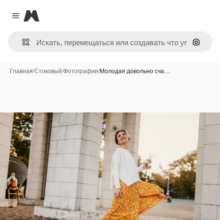
Magnific
Close menu
Поиск 
Главная
/
Стоковый
/
Фотографии
/
Молодая довольно сча…