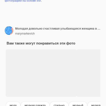
фотографий на основе ИИ
.
Молодая довольно счастливая улыбающаяся женщина в желтом платье с принтом и вязаном белом свитере в солнечный осенний день веселится на улице в стильной одежде и белых сапогах
marymarkevich
Вам также могут понравиться эти фото
мода
модная одежда
стильно
модный
модель