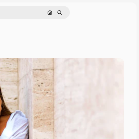
Поиск по изображению
Поиск