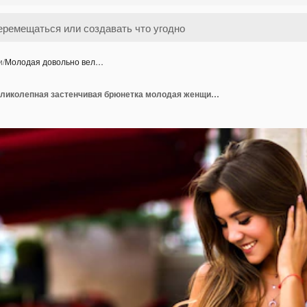
и
/
Молодая довольно вел…
Молодая довольно великолепная застенчивая брюнетка молодая женщина позирует на улице Парижа, элегантный женский взгляд, лето, бежевые цвета, опыт путешествий.