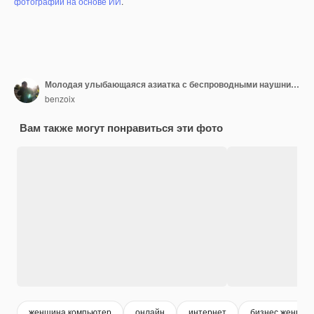
фотографий на основе ИИ
.
Молодая улыбающаяся азиатка с беспроводными наушниками сидит в коворкинге с ноутбуком
benzoix
Вам также могут понравиться эти фото
женщина компьютер
онлайн
интернет
бизнес женщин