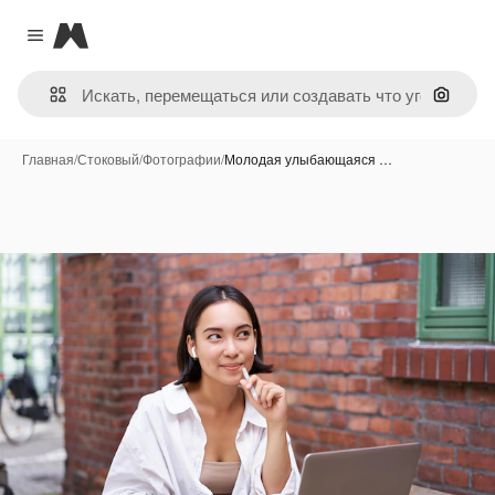
Magnific
Close menu
Поиск 
Главная
/
Стоковый
/
Фотографии
/
Молодая улыбающаяся …