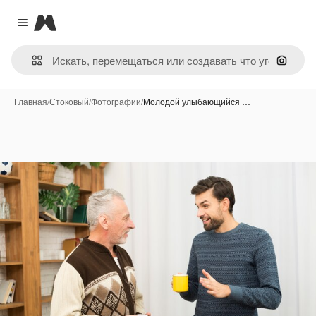
Magnific
Close menu
Поиск 
Главная
/
Стоковый
/
Фотографии
/
Молодой улыбающийся …