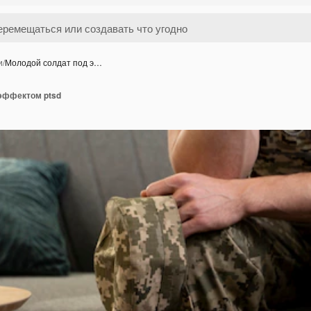
и
/
Молодой солдат под э…
эффектом ptsd