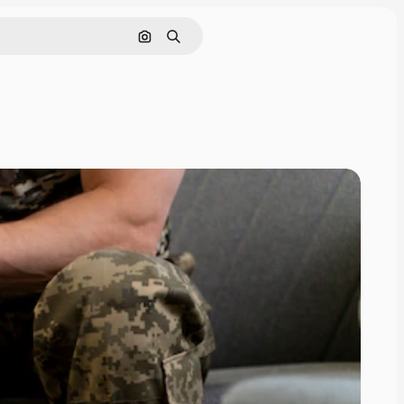
Поиск по изображению
Поиск