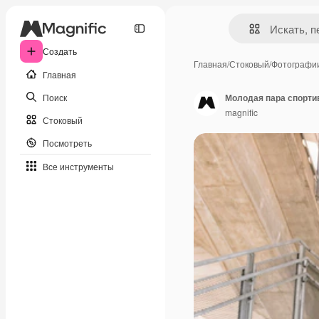
Создать
Главная
/
Стоковый
/
Фотографи
Главная
Поиск
Молодая пара спорти
magnific
Стоковый
Посмотреть
Все инструменты