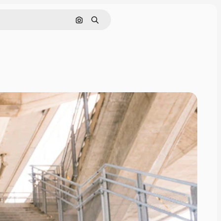
Поиск по изображению
Поиск