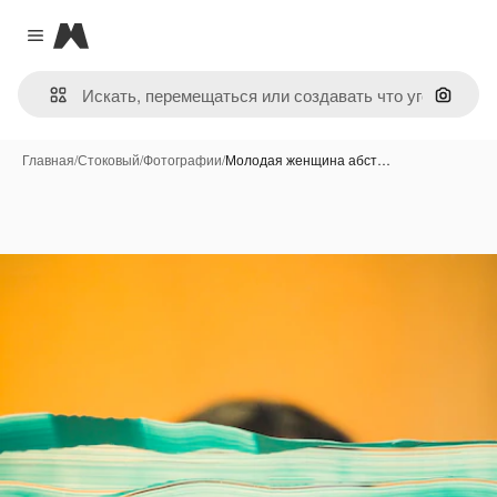
Magnific
Close menu
Поиск 
Главная
/
Стоковый
/
Фотографии
/
Молодая женщина абст…