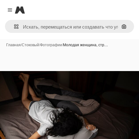
Magnific
Close menu
Поиск 
Главная
/
Стоковый
/
Фотографии
/
Молодая женщина, стр…