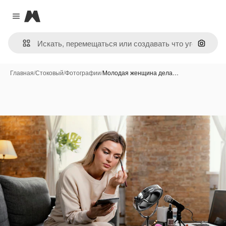
Magnific
Close menu
Поиск 
Главная
/
Стоковый
/
Фотографии
/
Молодая женщина дела…