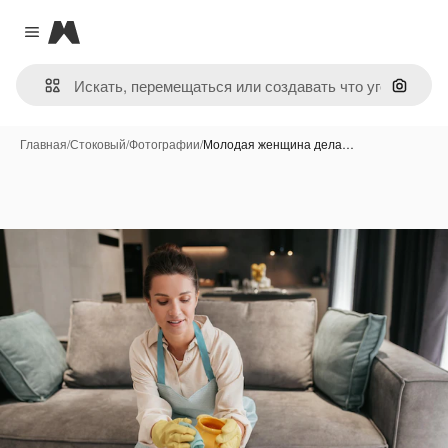
Magnific
Close menu
Поиск 
Главная
/
Стоковый
/
Фотографии
/
Молодая женщина дела…