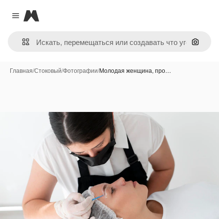
Magnific
Close menu
Поиск 
Главная
/
Стоковый
/
Фотографии
/
Молодая женщина, про…