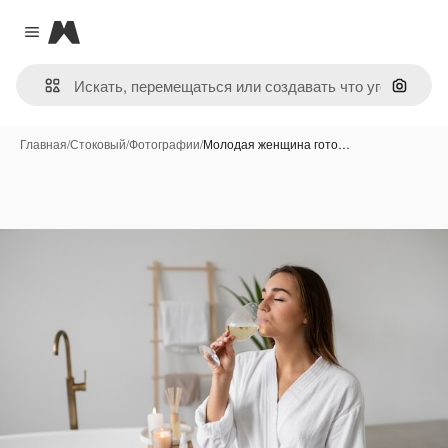
Magnific
Close menu
Поиск 
Главная
/
Стоковый
/
Фотографии
/
Молодая женщина гото…