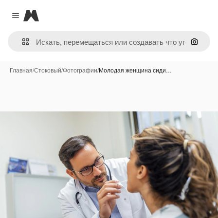
Magnific
Close menu
Поиск 
Главная
/
Стоковый
/
Фотографии
/
Молодая женщина сиди…