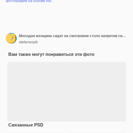
фотографий на основе ИИ
.
Молодая женщина сидит на смотровом столе напротив своего врача. Врач тянется вперед с депрессором языка, а женщина смотрит вверх и высовывает язык.
stefamerpik
Вам также могут понравиться эти фото
Связанные PSD