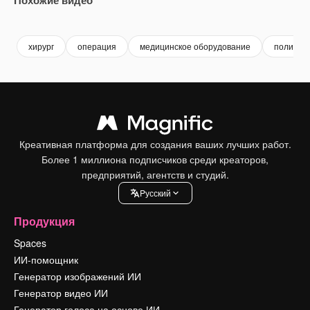
Premium
Premium
Сгенерировано с помощью ИИ
Premium
Premium
хирург
операция
медицинское оборудование
поликли
Креативная платформа для создания ваших лучших работ.
Более 1 миллиона подписчиков среди креаторов,
предприятий, агентств и студий.
Pусский
Продукция
Spaces
ИИ-помощник
Генератор изображений ИИ
Генератор видео ИИ
Генератор голоса на основе ИИ