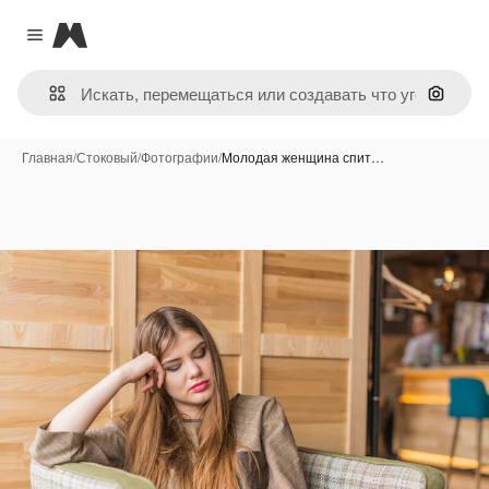
Magnific
Close menu
Поиск 
Главная
/
Стоковый
/
Фотографии
/
Молодая женщина спит…