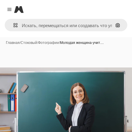
Magnific
Close menu
Поиск 
Главная
/
Стоковый
/
Фотографии
/
Молодая женщина-учит…