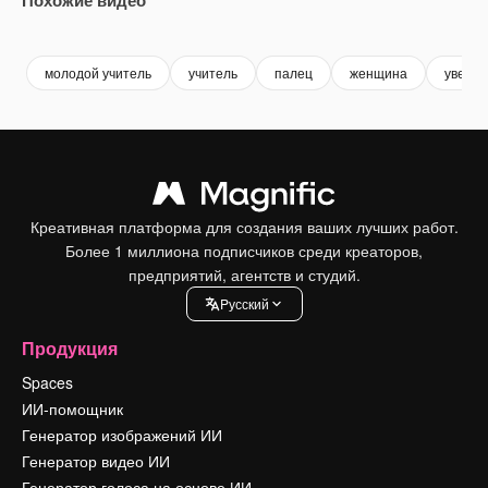
Premium
Premium
молодой учитель
учитель
палец
женщина
уверен
Креативная платформа для создания ваших лучших работ.
Более 1 миллиона подписчиков среди креаторов,
предприятий, агентств и студий.
Pусский
Продукция
Spaces
ИИ-помощник
Генератор изображений ИИ
Генератор видео ИИ
Генератор голоса на основе ИИ