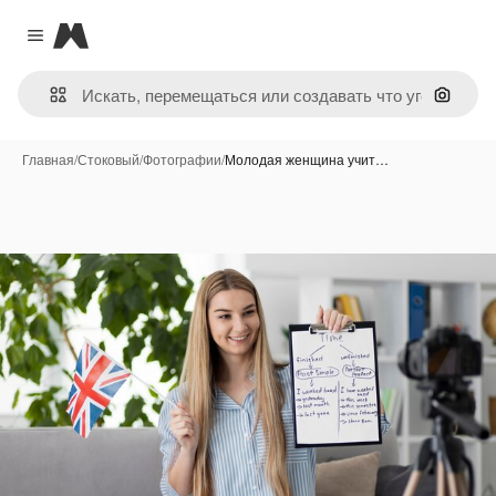
Magnific
Close menu
Поиск 
Главная
/
Стоковый
/
Фотографии
/
Молодая женщина учит…