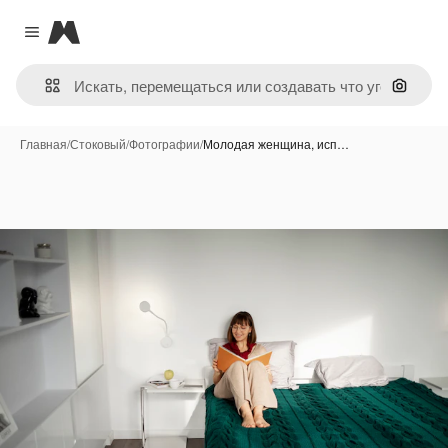
Magnific
Close menu
Поиск 
Главная
/
Стоковый
/
Фотографии
/
Молодая женщина, исп…