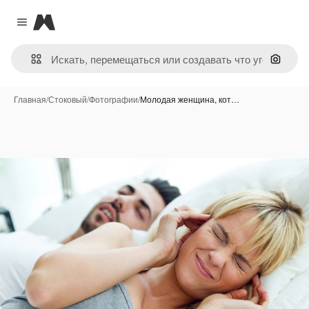
Magnific
Close menu
Поиск 
Главная
/
Стоковый
/
Фотографии
/
Молодая женщина, кот…