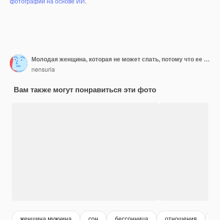
фотографий на основе ИИ
.
Молодая женщина, которая не может спать, потому что ее муж храпит.
nensuria
Вам также могут понравиться эти фото
женщина мужчина
сон
бессонница
отношения
м