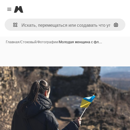
Magnific
Close menu
Поиск 
Главная
/
Стоковый
/
Фотографии
/
Молодая женщина с фл…