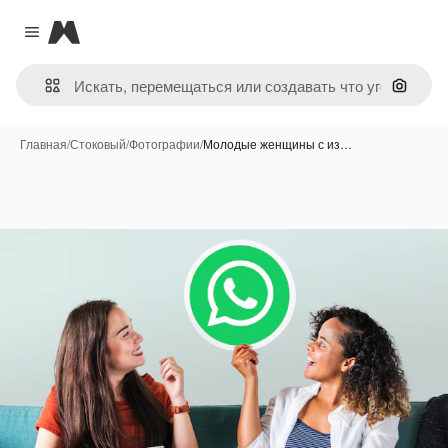
Magnific
Close menu
Поиск 
Главная
/
Стоковый
/
Фотографии
/
Молодые женщины с из…