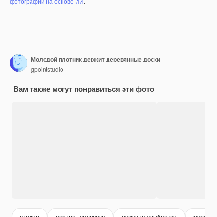
фотографий на основе ИИ
.
Молодой плотник держит деревянные доски
gpointstudio
Вам также могут понравиться эти фото
столяр
портрет человека
мужчина улыбается
мужчина