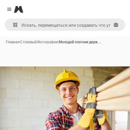
Magnific
Close menu
Поиск 
Главная
/
Стоковый
/
Фотографии
/
Молодой плотник держ…