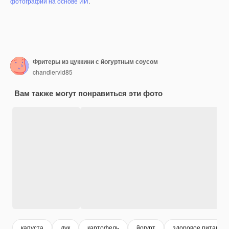
фотографий на основе ИИ
.
Фритеры из цуккини с йогуртным соусом
chandlervid85
Вам также могут понравиться эти фото
капуста
лук
картофель
йогурт
здоровое питание