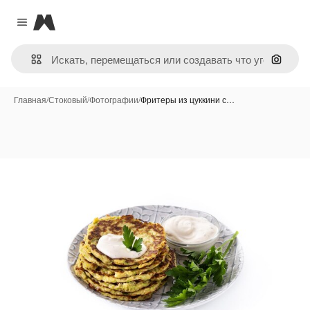
Magnific
Close menu
Поиск 
Главная
/
Стоковый
/
Фотографии
/
Фритеры из цуккини с…