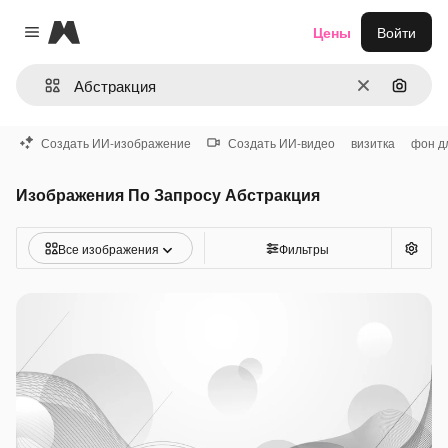
Magnific
Цены
Войти
Close menu
Очистить
Поиск 
Создать ИИ-изображение
Создать ИИ-видео
визитка
фон д
Изображения По Запросу Абстракция
Все изображения
Фильтры