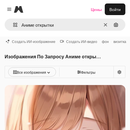
Magnific
Цены
Войти
Close menu
Очистить
Поиск 
Создать ИИ-изображение
Создать ИИ-видео
фон
визитка
Изображения По Запросу Аниме открытки
Все изображения
Фильтры