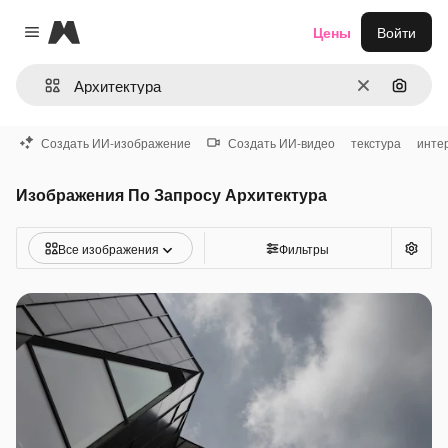
Magnific
Цены
Войти
Close menu
Очистить
Поиск 
Создать ИИ-изображение
Создать ИИ-видео
текстура
инте
Изображения По Запросу Архитектура
Все изображения
Фильтры