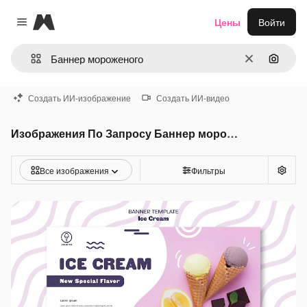
Magnific
Цены
Войти
Close menu
Очистить
Поиск 
Создать ИИ-изображение
Создать ИИ-видео
Изображения По Запросу Баннер мороженого
Все изображения
Фильтры