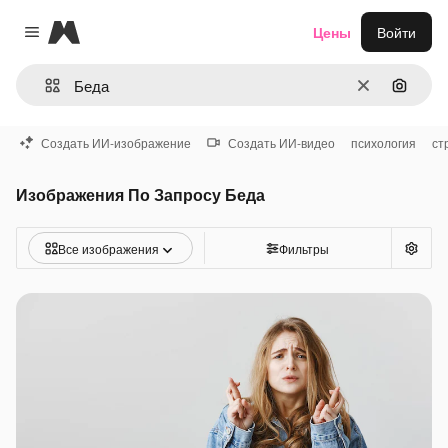
Magnific
Цены
Войти
Close menu
Очистить
Поиск 
Создать ИИ-изображение
Создать ИИ-видео
психология
ст
Изображения По Запросу Беда
Все изображения
Фильтры