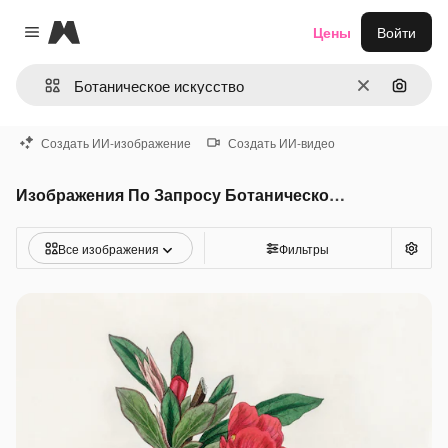
Magnific
Цены
Войти
Close menu
Очистить
Поиск 
Создать ИИ-изображение
Создать ИИ-видео
Изображения По Запросу Ботаническое искусство
Все изображения
Фильтры