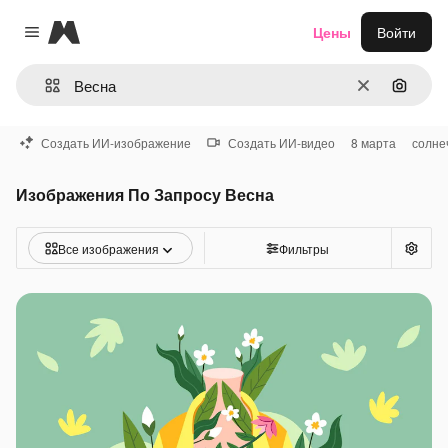
Magnific
Цены
Войти
Close menu
Очистить
Поиск 
Создать ИИ-изображение
Создать ИИ-видео
8 марта
солне
Изображения По Запросу Весна
Все изображения
Фильтры