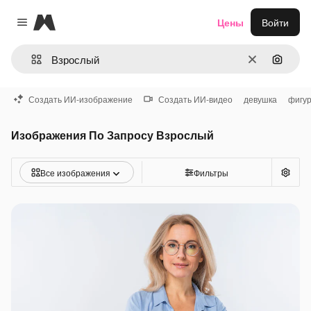
Magnific
Цены
Войти
Close menu
Очистить
Поиск 
Создать ИИ-изображение
Создать ИИ-видео
девушка
фигу
Изображения По Запросу Взрослый
Все изображения
Фильтры