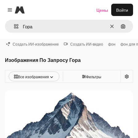
Magnific
Цены
Войти
Close menu
Очистить
Поиск 
Создать ИИ-изображение
Создать ИИ-видео
фон
фон для 
Изображения По Запросу Гора
Все изображения
Фильтры