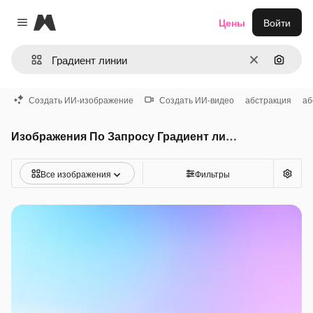
Magnific
Цены
Войти
Close menu
Очистить
Поиск 
Создать ИИ-изображение
Создать ИИ-видео
абстракция
аб
Изображения По Запросу Градиент линии
Все изображения
Фильтры